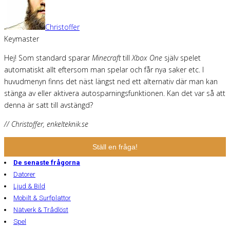
Christoffer
Keymaster
Hej! Som standard sparar
Minecraft
till
Xbox One
själv spelet
automatiskt allt eftersom man spelar och får nya saker etc. I
huvudmenyn finns det näst längst ned ett alternativ där man kan
stänga av eller aktivera autosparningsfunktionen. Kan det var så att
denna är satt till avstängd?
// Christoffer, enkelteknik.se
Ställ en fråga!
De senaste frågorna
Datorer
Ljud & Bild
Mobilt & Surfplattor
Nätverk & Trådlöst
Spel