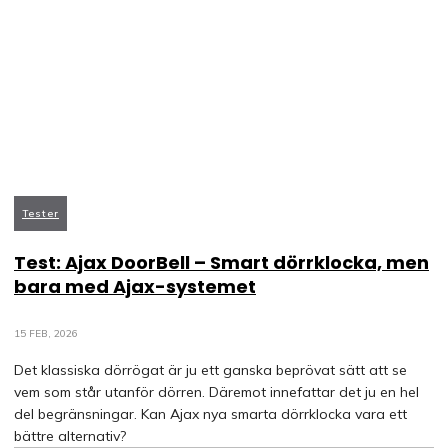
Tester
Test: Ajax DoorBell – Smart dörrklocka, men
bara med Ajax-systemet
15 FEB, 2026
Det klassiska dörrögat är ju ett ganska beprövat sätt att se
vem som står utanför dörren. Däremot innefattar det ju en hel
del begränsningar. Kan Ajax nya smarta dörrklocka vara ett
bättre alternativ?