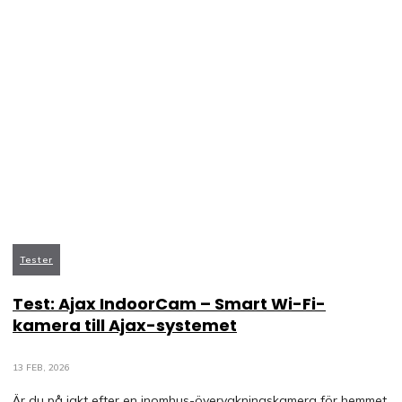
Tester
Test: Ajax IndoorCam – Smart Wi-Fi-
kamera till Ajax-systemet
13 FEB, 2026
Är du på jakt efter en inomhus-övervakningskamera för hemmet,