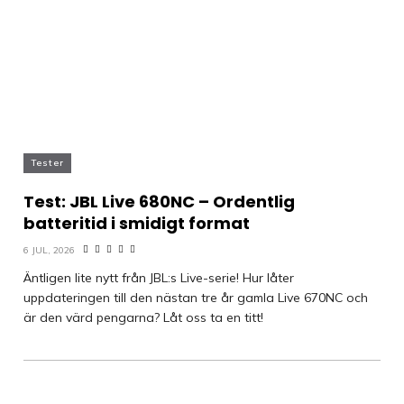
Tester
Test: JBL Live 680NC – Ordentlig
batteritid i smidigt format
6 JUL, 2026
Äntligen lite nytt från JBL:s Live-serie! Hur låter
uppdateringen till den nästan tre år gamla Live 670NC och
är den värd pengarna? Låt oss ta en titt!