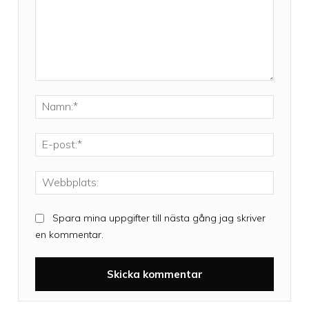
Kommentar:
Namn:*
E-
post:*
Webbpla
Spara mina uppgifter till nästa gång jag skriver
en kommentar.