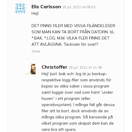
Elis Carlsson
29 jul, 2022 At 08:03
Hej!
DET FINNS FILER MED VISSA FILÄNDELSSER
SOM MAN KAN TA BORT FRÅN DATORN. bL.
*.BAK, *.LOG, M.M. VILKA FLER FINNS DET
ATT AVLÄGSNA. Tacksam för svar!?
Svara
Christoffer
29 jul, 2022 At 21:38
Hej! Just .bak och .log är ju backup-
respektive logg-filer som används för
kopior av olika saker i vissa program
samt loggar över vad som hänt ”under
huven” i ett program (eller
operativsystem). I många fall går dessa
filer att ta bort, dock används de av
många olika program. Så beroende på
vilket program som skapat dem kan de
vara bra att spara.