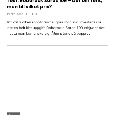
Test: Roborock Saros 10R – Det blir rent,
men till vilket pris?
15 FEB, 2026
Att välja vilken robotdammsugare man ska investera i är
inte en helt lätt uppgift. Roborocks Saros 10R erbjuder det
mesta man kan önska sig. Åtminstone på pappret.