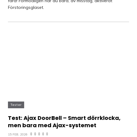
fara! Förmodligen har du bara, av misstag, aktiverat
Förstoringsglaset.
Tester
Test: Ajax DoorBell – Smart dörrklocka,
men bara med Ajax-systemet
15 FEB, 2026