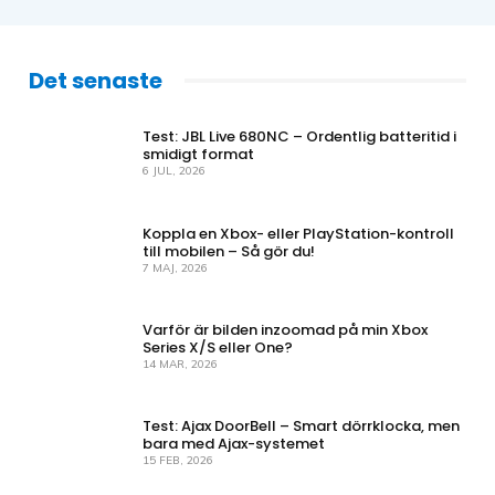
Det senaste
Test: JBL Live 680NC – Ordentlig batteritid i
smidigt format
6 JUL, 2026
Koppla en Xbox- eller PlayStation-kontroll
till mobilen – Så gör du!
7 MAJ, 2026
Varför är bilden inzoomad på min Xbox
Series X/S eller One?
14 MAR, 2026
Test: Ajax DoorBell – Smart dörrklocka, men
bara med Ajax-systemet
15 FEB, 2026