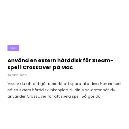
Spel
Använd en extern hårddisk för Steam-
spel i CrossOver på Mac
20 DEC, 2025
Visste du att det går utmärkt att spara alla dina Steam-spel
på en extern hårddisk inkopplad till din Mac-dator när du
använder CrossOver för att spela spel. Så gör du!