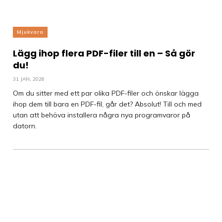
Mjukvara
Lägg ihop flera PDF-filer till en – Så gör
du!
31 JAN, 2026
Om du sitter med ett par olika PDF-filer och önskar lägga
ihop dem till bara en PDF-fil, går det? Absolut! Till och med
utan att behöva installera några nya programvaror på
datorn.