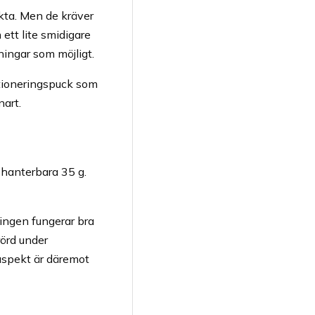
kta. Men de kräver
ett lite smidigare
ningar som möjligt.
tioneringspuck som
nart.
 hanterbara 35 g.
ningen fungerar bra
örd under
 aspekt är däremot