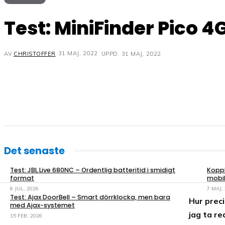
Test: MiniFinder Pico 4
31 MAJ, 2022
UPPD.
31 MAJ, 2022
AV
CHRISTOFFER
Det senaste
Test: JBL Live 680NC – Ordentlig batteritid i smidigt
Koppl
format
mobil
6 JUL, 2026
7 MAJ,
Test: Ajax DoorBell – Smart dörrklocka, men bara
Hur prec
med Ajax-systemet
jag ta re
15 FEB, 2026