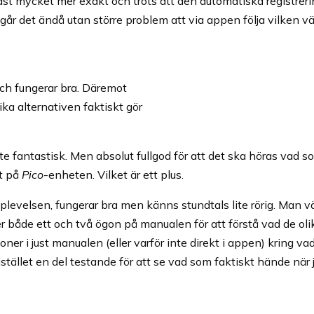
ast mycket mer exakt och trots att den automatiska registrer
 går det ändå utan större problem att via appen följa vilken v
ch fungerar bra. Däremot
ika alternativen faktiskt gör
nte fantastisk. Men absolut fullgod för att det ska höras vad 
kt på
Pico
-enheten. Vilket är ett plus.
plevelsen, fungerar bra men känns stundtals lite rörig. Man vä
er både ett och två ögon på manualen för att förstå vad de ol
ioner i just manualen (eller varför inte direkt i appen) kring va
t istället en del testande för att se vad som faktiskt hände när