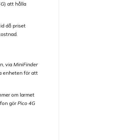
4G
) att hålla
d då priset
kostnad.
n, via
MiniFinder
a enheten för att
ummer om larmet
ofon gör
Pico 4G