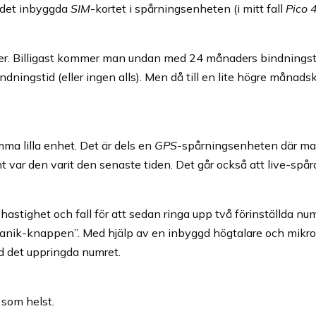
r det inbyggda
SIM
-kortet i spårningsenheten (i mitt fall
Pico 
r. Billigast kommer man undan med 24 månaders bindningsti
dningstid (eller ingen alls). Men då till en lite högre månads
ma lilla enhet. Det är dels en
GPS
-spårningsenheten där ma
 var den varit den senaste tiden. Det går också att live-spår
astighet och fall för att sedan ringa upp två förinställda n
 ”panik-knappen”. Med hjälp av en inbyggd högtalare och mikr
ed det uppringda numret.
 som helst.