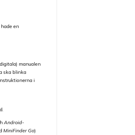
r hade en
 digitala) manualen
a ska blinka
nstruktionerna i
d.
ch
Android
-
ad
MiniFinder Go
)