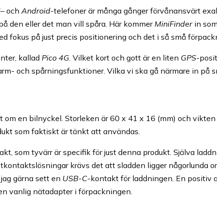
S
– och
Android
-telefoner är många gånger förvånansvärt exa
på den eller det man vill spåra. Här kommer
MiniFinder
in som 
d fokus på just precis positionering och det i så små förpack
anter, kallad
Pico 4G
. Vilket kort och gott är en liten
GPS
-posi
arm- och spårningsfunktioner. Vilka vi ska gå närmare in på s
 om en bilnyckel. Storleken är 60 x 41 x 16 (mm) och vikten
ukt som faktiskt är tänkt att användas.
t, som tyvärr är specifik för just denna produkt. Själva ladd
ontaktslösningar krävs det att sladden ligger någorlunda or
 jag gärna sett en
USB-C
-kontakt för laddningen. En positiv
n vanlig nätadapter i förpackningen.