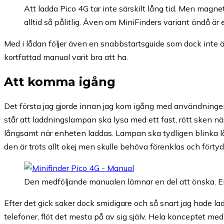
Att ladda Pico 4G tar inte särskilt lång tid. Men magn
alltid så pålitlig. Även om MiniFinders variant ändå är e
Med i lådan följer även en snabbstartsguide som dock inte är 
kortfattad manual varit bra att ha.
Att komma igång
Det första jag gjorde innan jag kom igång med användningen va
står att laddningslampan ska lysa med ett fast, rött sken n
långsamt när enheten laddas. Lampan ska tydligen blinka lån
den är trots allt okej men skulle behöva förenklas och förtydl
Den medföljande manualen lämnar en del att önska. En 
Efter det gick saker dock smidigare och så snart jag hade l
telefoner, flöt det mesta på av sig själv. Hela konceptet me