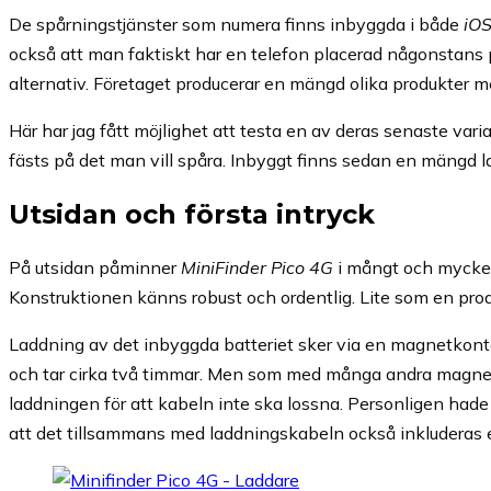
De spårningstjänster som numera finns inbyggda i både
iO
också att man faktiskt har en telefon placerad någonstans 
alternativ. Företaget producerar en mängd olika produkter me
Här har jag fått möjlighet att testa en av deras senaste vari
fästs på det man vill spåra. Inbyggt finns sedan en mängd l
Utsidan och första intryck
På utsidan påminner
MiniFinder Pico 4G
i mångt och mycket
Konstruktionen känns robust och ordentlig. Lite som en prod
Laddning av det inbyggda batteriet sker via en magnetkontak
och tar cirka två timmar. Men som med många andra magnetk
laddningen för att kabeln inte ska lossna. Personligen hade
att det tillsammans med laddningskabeln också inkluderas e