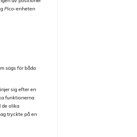
ingen av positioner
äg
Pico
-enheten
som sägs för båda
njer sig efter en
ika funktionerna
d de olika
 jag tryckte på en