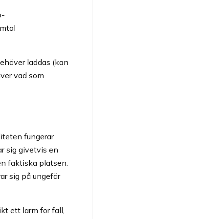
o-
amtal
 behöver laddas (kan
river vad som
iteten fungerar
r sig givetvis en
en faktiska platsen.
ar sig på ungefär
t ett larm för fall,