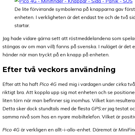
De lite förvirrande symbolerna på knapparna gav först i
enheten. I verkligheten är det endast tre och de två si
startar.
Jag hade vidare gärna sett att röstmeddelandena som spelas 
stängas av om man vill) fanns på svenska. I nuläget är det
händer när man tryckt på en knapp på enheten.
Efter två veckors användning
Efter att ha haft
Pico 4G
med mig i vardagen under cirka två
riktigt bra. Att koppla upp sig mot enheten och se positionen 
liten törn när man befinner sig inomhus. Vilket kan resultera 
Detta sker dock stundtals med de flesta
GPS:er
jag testat oc
samma nivå som hos en nyare mobiltelefon. Vilket är positiv
Pico 4G
är verkligen en allt-i-allo-enhet. Däremot är
MiniFin