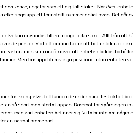
lat
geo-fence
, ungefär som ett digitalt staket. När
Pico
-enhete
ller ringa upp ett förinställt nummer enligt ovan. Det går ä
an tvekan användas till en mängd olika saker. Allt från att h
ehövande person. Värt att nämna här är att batteritiden är cir
 utan tvekan, men som ändå kräver att enheten laddas förhålla
 timmar. Men här uppdateras inga positioner utan enheten va
er för exempelvis fall fungerade under mina test riktigt bra.
eten så snart man startat appen. Däremot tar spårningen ib
överens med vart enheten befinner sig. Vi talar inte om några 
under en normal promenad.