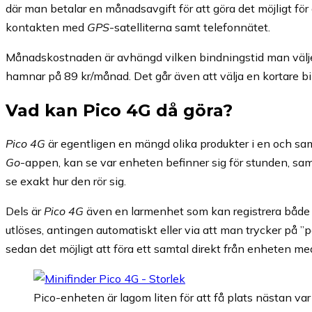
där man betalar en månadsavgift för att göra det möjligt fö
kontakten med
GPS
-satelliterna samt telefonnätet.
Månadskostnaden är avhängd vilken bindningstid man välje
hamnar på 89 kr/månad. Det går även att välja en kortare bin
Vad kan Pico 4G då göra?
Pico 4G
är egentligen en mängd olika produkter i en och sam
Go
-appen, kan se var enheten befinner sig för stunden, samt
se exakt hur den rör sig.
Dels är
Pico 4G
även en larmenhet som kan registrera både h
utlöses, antingen automatiskt eller via att man trycker på
sedan det möjligt att föra ett samtal direkt från enheten m
Pico-enheten är lagom liten för att få plats nästan var