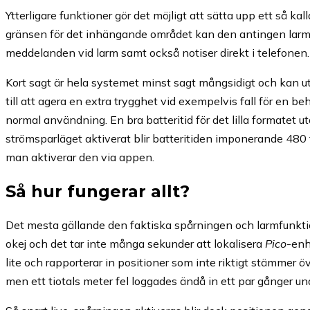
Ytterligare funktioner gör det möjligt att sätta upp ett så kal
gränsen för det inhängande området kan den antingen larma e
meddelanden vid larm samt också notiser direkt i telefonen.
Kort sagt är hela systemet minst sagt mångsidigt och kan ut
till att agera en extra trygghet vid exempelvis fall för en b
normal användning. En bra batteritid för det lilla formatet
strömsparläget aktiverat blir batteritiden imponerande 480
man aktiverar den via appen.
Så hur fungerar allt?
Det mesta gällande den faktiska spårningen och larmfunktion
okej och det tar inte många sekunder att lokalisera
Pico
-enh
lite och rapporterar in positioner som inte riktigt stämmer 
men ett tiotals meter fel loggades ändå in ett par gånger 