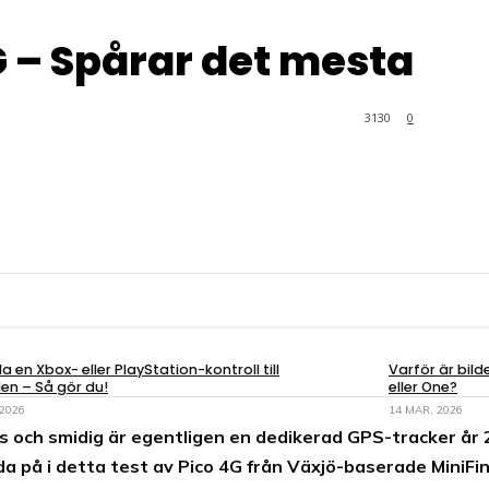
G – Spårar det mesta
3130
0
a en Xbox- eller PlayStation-kontroll till
Varför är bil
en – Så gör du!
eller One?
 2026
14 MAR, 2026
is och smidig är egentligen en dedikerad GPS-tracker år
da på i detta test av Pico 4G från Växjö-baserade MiniFi