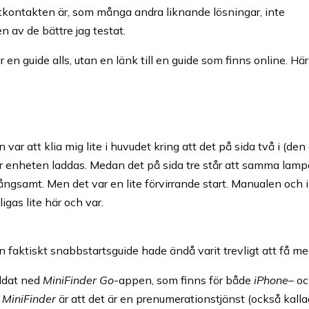
etkontakten är, som många andra liknande lösningar, inte
n av de bättre jag testat.
en guide alls, utan en länk till en guide som finns online. Hä
r att klia mig lite i huvudet kring att det på sida två i (den
är enheten laddas. Medan det på sida tre står att samma lamp
gsamt. Men det var en lite förvirrande start. Manualen och i
igas lite här och var.
faktiskt snabbstartsguide hade ändå varit trevligt att få me
addat ned
MiniFinder Go
-appen, som finns för både
iPhone
– o
d
MiniFinder
är att det är en prenumerationstjänst (också kall