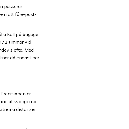
n passerar
ven att få e-post-
ålla koll på bagage
ka 72 timmar vid
ndevis ofta. Med
knar då endast när
 Precisionen är
land ut svängarna
extrema distanser,