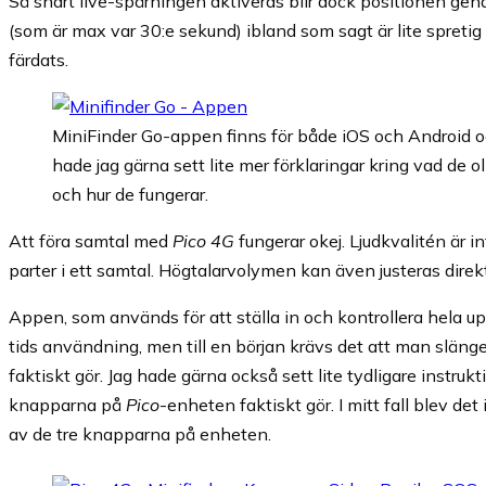
Så snart live-spårningen aktiveras blir dock positionen gen
(som är max var 30:e sekund) ibland som sagt är lite spretig
färdats.
MiniFinder Go-appen finns för både iOS och Android o
hade jag gärna sett lite mer förklaringar kring vad de ol
och hur de fungerar.
Att föra samtal med
Pico 4G
fungerar okej. Ljudkvalitén är i
parter i ett samtal. Högtalarvolymen kan även justeras dire
Appen, som används för att ställa in och kontrollera hela up
tids användning, men till en början krävs det att man släng
faktiskt gör. Jag hade gärna också sett lite tydligare instrukt
knapparna på
Pico
-enheten faktiskt gör. I mitt fall blev de
av de tre knapparna på enheten.