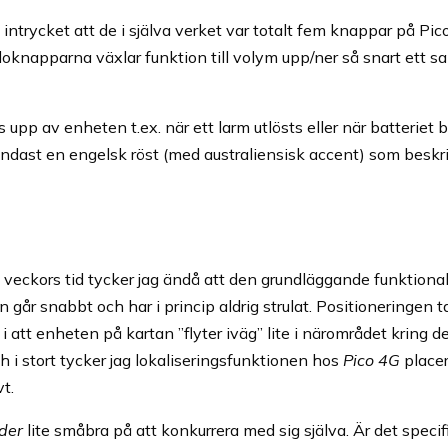
ntrycket att de i själva verket var totalt fem knappar på Pic
doknapparna växlar funktion till volym upp/ner så snart ett s
upp av enheten t.ex. när ett larm utlösts eller när batteriet
 endast en engelsk röst (med australiensisk accent) som besk
 veckors tid tycker jag ändå att den grundläggande funktional
går snabbt och har i princip aldrig strulat. Positioneringen ta
i att enheten på kartan ”flyter iväg” lite i närområdet kring d
h i stort tycker jag lokaliseringsfunktionen hos
Pico 4G
placer
t.
der
lite småbra på att konkurrera med sig själva. Är det specifik