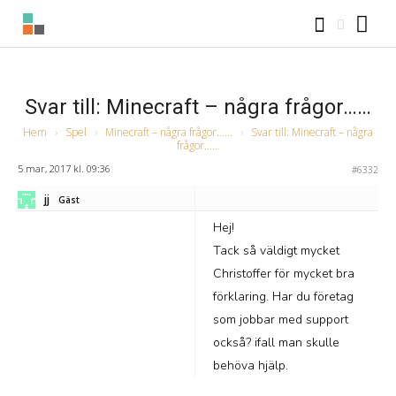
Svar till: Minecraft – några frågor……
Hem
›
Spel
›
Minecraft – några frågor……
›
Svar till: Minecraft – några
frågor……
5 mar, 2017 kl. 09:36
#6332
jj
Gäst
Hej!
Tack så väldigt mycket
Christoffer för mycket bra
förklaring. Har du företag
som jobbar med support
också? ifall man skulle
behöva hjälp.