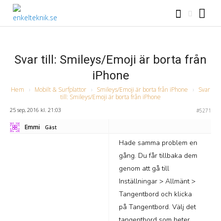
Svar till: Smileys/Emoji är borta från
iPhone
Hem
›
Mobilt & Surfplattor
›
Smileys/Emoji är borta från iPhone
›
Svar
till: Smileys/Emoji är borta från iPhone
25 sep, 2016 kl. 21:03
#5271
Emmi
Gäst
Hade samma problem en
gång. Du får tillbaka dem
genom att gå till
Inställningar > Allmänt >
Tangentbord och klicka
på Tangentbord. Välj det
tangentbord som heter