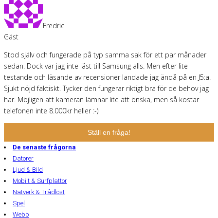
Fredric
Gäst
Stod själv och fungerade på typ samma sak för ett par månader
sedan. Dock var jag inte låst till Samsung alls. Men efter lite
testande och läsande av recensioner landade jag ändå på en J5:a.
Sjukt nöjd faktiskt. Tycker den fungerar riktigt bra för de behov jag
har. Möjligen att kameran lämnar lite att önska, men så kostar
telefonen inte 8.000kr heller :-)
Ställ en fråga!
De senaste frågorna
Datorer
Ljud & Bild
Mobilt & Surfplattor
Nätverk & Trådlöst
Spel
Webb