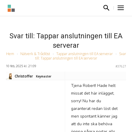
Svar till: Tappar anslutningen till EA
serverar
Hem
›
Nätverk & Trådlöst
›
Tappar anslutningen till EA serverar
›
Svar
till: Tappar anslutningen till EA serverar
10 feb, 2025 kl. 21:09
#37627
Christoffer
Keymaster
Tjena Robert! Hade helt
missat det här inlägget,
sorry! Nu har du
garanterat redan löst det
men spontant känner jag
att du inte ska behöva
öppna några portar alls