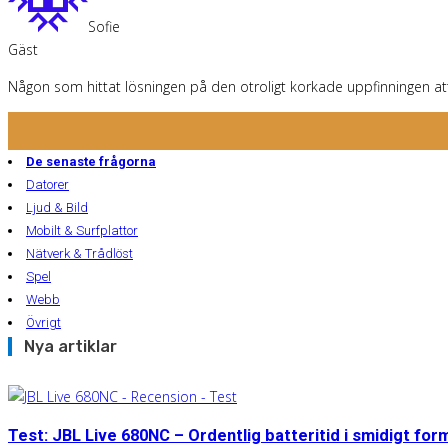
Sofie
Gäst
Någon som hittat lösningen på den otroligt korkade uppfinningen att
De senaste frågorna
Datorer
Ljud & Bild
Mobilt & Surfplattor
Nätverk & Trådlöst
Spel
Webb
Övrigt
Nya artiklar
Test: JBL Live 680NC – Ordentlig batteritid i smidigt for