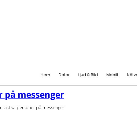
Hem
Dator
Ljud & Bild
Mobilt
Nätv
ner på messenger
 bort aktiva personer på messenger