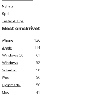
Nyheter
Spel
Tester & Tips
Mest omskrivet
126
iPhone
114
Apple
61
Windows 10
58
Windows
58
Säkerhet
50
iPad
50
Hjälpmedel
41
Mac