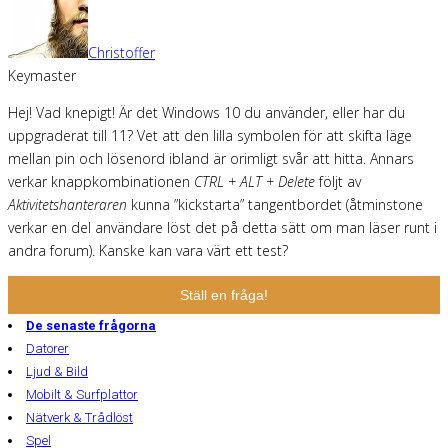
Christoffer
Keymaster
Hej! Vad knepigt! Är det Windows 10 du använder, eller har du
uppgraderat till 11? Vet att den lilla symbolen för att skifta läge
mellan pin och lösenord ibland är orimligt svår att hitta. Annars
verkar knappkombinationen
CTRL + ALT + Delete
följt av
Aktivitetshanteraren
kunna ”kickstarta” tangentbordet (åtminstone
verkar en del användare löst det på detta sätt om man läser runt i
andra forum). Kanske kan vara värt ett test?
Ställ en fråga!
De senaste frågorna
Datorer
Ljud & Bild
Mobilt & Surfplattor
Nätverk & Trådlöst
Spel