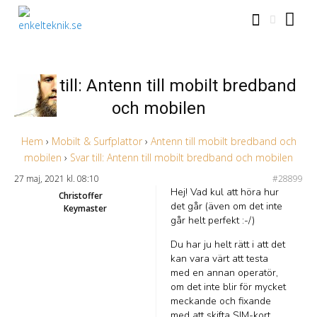
Svar till: Antenn till mobilt bredband
och mobilen
Hem
›
Mobilt & Surfplattor
›
Antenn till mobilt bredband och
mobilen
›
Svar till: Antenn till mobilt bredband och mobilen
27 maj, 2021 kl. 08:10
#28899
Hej! Vad kul att höra hur
Christoffer
det går (även om det inte
Keymaster
går helt perfekt :-/)
Du har ju helt rätt i att det
kan vara värt att testa
med en annan operatör,
om det inte blir för mycket
meckande och fixande
med att skifta SIM-kort