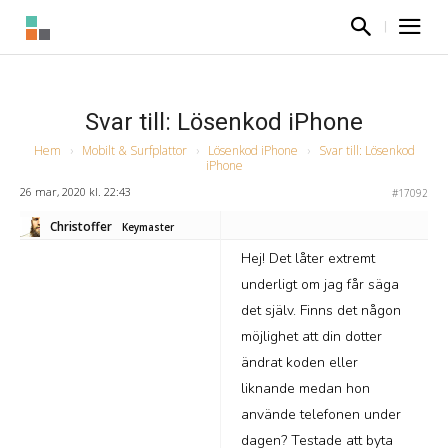
Svar till: Lösenkod iPhone
Hem
›
Mobilt & Surfplattor
›
Lösenkod iPhone
›
Svar till: Lösenkod
iPhone
26 mar, 2020 kl. 22:43
#17092
Christoffer
Keymaster
Hej! Det låter extremt
underligt om jag får säga
det själv. Finns det någon
möjlighet att din dotter
ändrat koden eller
liknande medan hon
använde telefonen under
dagen? Testade att byta