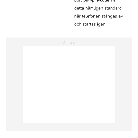
bort SIM-pin-koden är
detta nämligen standard
när telefonen stängas av
och startas igen.