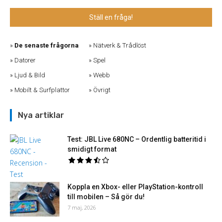
Ställ en fråga!
De senaste frågorna
Nätverk & Trådlöst
Datorer
Spel
Ljud & Bild
Webb
Mobilt & Surfplattor
Övrigt
Nya artiklar
Test: JBL Live 680NC – Ordentlig batteritid i
smidigt format
Koppla en Xbox- eller PlayStation-kontroll
till mobilen – Så gör du!
7 maj, 2026