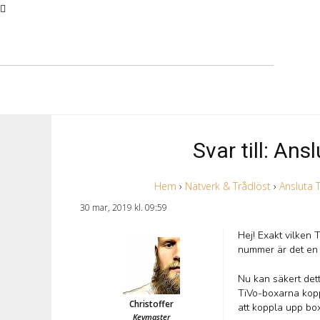
Svar till: A
Hem
›
Nätverk & Trådlöst
›
Ansluta
30 mar, 2019 kl. 09:59
Hej! Exakt vilken 
nummer är det en 
Nu kan säkert dett
TiVo-boxarna koppl
Christoffer
att koppla upp box
Keymaster