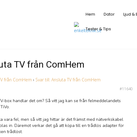
Hem
Dator
Ljud & 
Tester & Tips
nsluta TV från ComHem
 TV från ComHem
›
Svar till: Ansluta TV från ComHem
#11640
TV-box handlar det om? Så vitt jag kan se från felmeddelandets
TiVo.
a vara fel, men så vitt jag hittar är det främst med nätverkskabel
as in. Däremot verkar det gå att köpa till en trådlös adapter för
en trådlöst.