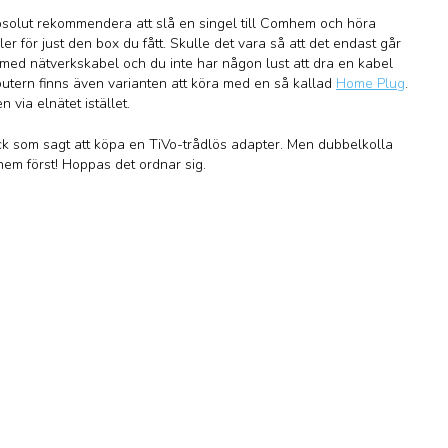
bsolut rekommendera att slå en singel till Comhem och höra
er för just den box du fått. Skulle det vara så att det endast går
 med nätverkskabel och du inte har någon lust att dra en kabel
outern finns även varianten att köra med en så kallad
Home Plug
.
 via elnätet istället.
ock som sagt att köpa en TiVo-trådlös adapter. Men dubbelkolla
m först! Hoppas det ordnar sig.