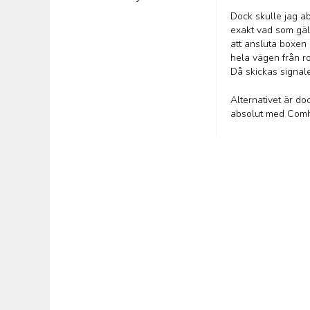
Dock skulle jag a
exakt vad som gäll
att ansluta boxen
hela vägen från r
Då skickas signalen
Alternativet är d
absolut med Comhe