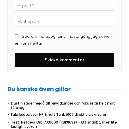
E-
post:*
Webbpla
Spara mina uppgifter till nästa gång jag skriver
en kommentar.
Du kanske även gillar
Dustin säger hejdå till privatkunder och fokuserar helt mot
företag
Fabriksåterställ HP Smart Tank 5107 direkt via skrivaren
Test: Netgear Orbi AX6000 (RBK863s) – Ett snabbt, men lite
lustigt, syskon