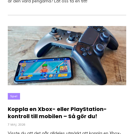
är den värd pengarna? Låt oss ta en titt!
Spel
Koppla en Xbox- eller PlayStation-
kontroll till mobilen – Så gör du!
7 MAJ, 2026
Visste du att det går alldeles utmärkt att koppla en Xbox-