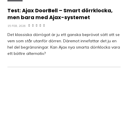
Test: Ajax DoorBell – Smart dörrklocka,
men bara med Ajax-systemet
15 FEB, 2026
Det klassiska dörrögat är ju ett ganska beprövat sätt att se
vem som står utanför dörren. Däremot innefattar det ju en
hel del begränsningar. Kan Ajax nya smarta dörrklocka vara
ett bättre alternativ?