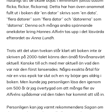
naturligt att de skulle böjas i
femininum
(alltså såsom
flicka, flickor, flickorna). Detta har han även anammat
fullt ut i boken där ”en dator” skrivs som ”en data”,
”flera datorer” som ”flera dator” och ”datorerna” som
”datorna”. Denna och många andra spännande
anekdoter kring
Hannes Alfvén
tas upp i det läsvärda
efterordet av
Anna Lundh
.
Trots att det utan tvekan står klart att boken inte är
skriven på 2000-talet känns den ändå förvånansvärt
aktuell. Kanske till och med mer aktuell än vad den
var när den först lanserades. Några exakta årtal för
när en viss epok tar slut och en ny börjar ges aldrig i
boken. Men kunde jag personligen läsa den igenom
om 500 år är jag övertygad om att många fler av
Alfvéns
spådomar vid den tiden har kommit att slå in.
Personligen kan jag varmt rekommendera
Sagan om