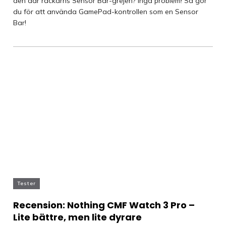
den där rackarns Sensor Bar-grejen? Inga problem! Så gör
du för att använda GamePad-kontrollen som en Sensor
Bar!
Tester
Recension: Nothing CMF Watch 3 Pro –
Lite bättre, men lite dyrare