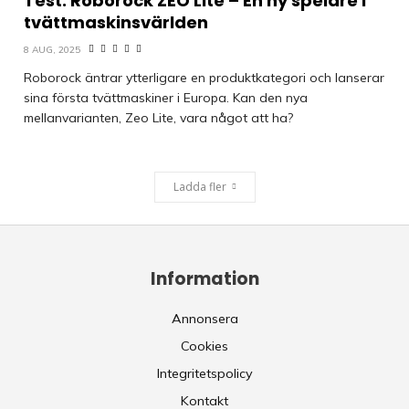
Test: Roborock ZEO Lite – En ny spelare i
tvättmaskinsvärlden
8 AUG, 2025
Roborock äntrar ytterligare en produktkategori och lanserar
sina första tvättmaskiner i Europa. Kan den nya
mellanvarianten, Zeo Lite, vara något att ha?
Ladda fler
Information
Annonsera
Cookies
Integritetspolicy
Kontakt